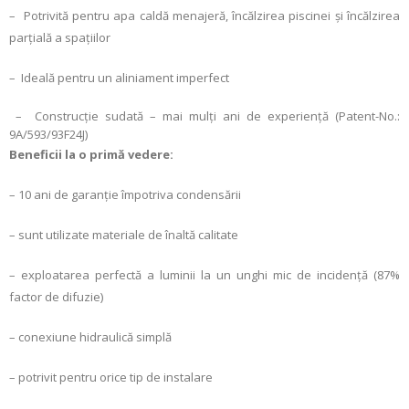
– Potrivită pentru apa caldă menajeră, încălzirea piscinei şi încălzirea
parţială a spaţiilor
– Ideală pentru un aliniament imperfect
– Construcţie sudată – mai mulţi ani de experienţă (Patent-No.:
9A/593/93F24J)
Beneficii la o primă vedere:
– 10 ani de garanţie împotriva condensării
– sunt utilizate materiale de înaltă calitate
– exploatarea perfectă a luminii la un unghi mic de incidenţă (87%
factor de difuzie)
– conexiune hidraulică simplă
– potrivit pentru orice tip de instalare