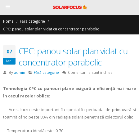
Home
Fără categorie
CPC: panou solar plan vidat cu concentrator parabolic
CPC: panou solar plan vidat cu
07
concentrator parabolic
ian.
pentru
By
admin
Fără categorie
Comentariile sunt închise
CPC:
panou
Tehnologia CPC cu panouri plane asigură o eficienţă mai mare
solar
în cazul razelor oblice:
plan
vidat
cu
– Acest lucru este important în special în perioada de primavară si
concentrator
toamnă când peste 80% din radiaţia solară penetrază colectorul oblic
parabolic
– Temperatura ideală este: 0-70