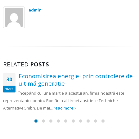
admin
RELATED
POSTS
Economisirea energiei prin controlere de
30
ultimă generaţie
art.
Începând cu luna martie a acestui an, firma noastră este
eprezentantul pentru România al firmei austriece Techniche
cl
lternativeGmbh. De mai...
read more
r