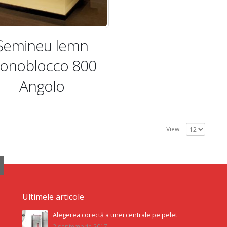
Şemineu lemn
onoblocco 800
Angolo
View:
Ultimele articole
Alegerea corectă a unei centrale pe pelet
2 septembrie 2017