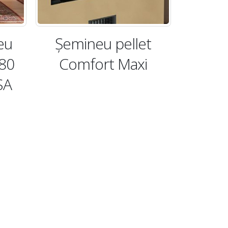
eu
Şemineu pellet
 80
Comfort Maxi
SA