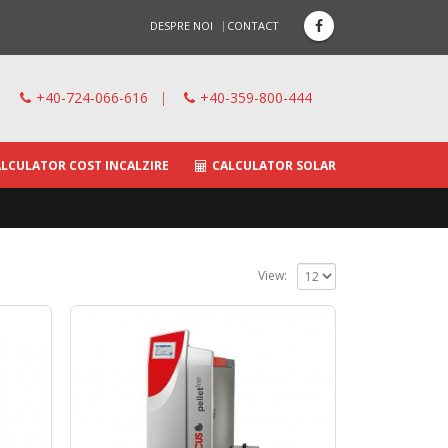
DESPRE NOI
CONTACT
+40-724-066-616
|
+40-359-800-444
LCULATOR COST INCALZIRE
CALCULATOR SOLAR
View: