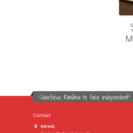
M
Solarfocus România te face independent!
Contact
Adresă: