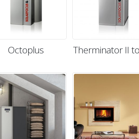
Octoplus
Therminator II t