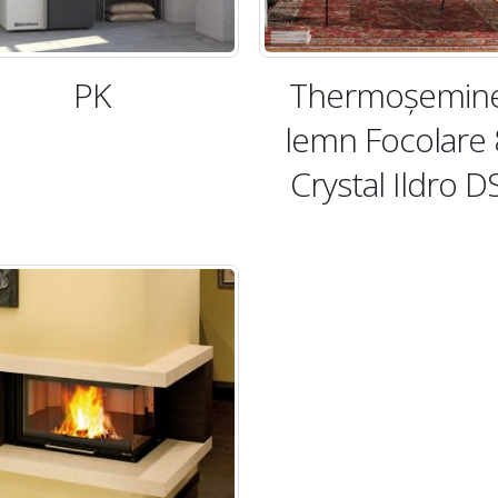
PK
Thermoşemin
lemn Focolare
Crystal Ildro D