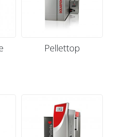
e
Pellettop