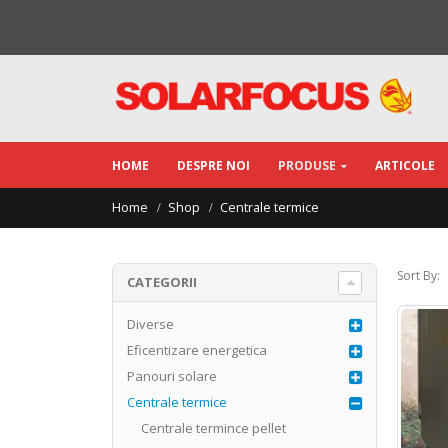
HOME
DESPRE NOI
PRODUSE
ARTICOLE
Home
Shop
Centrale termice
Sort By:
CATEGORII
Diverse
Eficentizare energetica
Panouri solare
Centrale termice
Centrale termince pellet