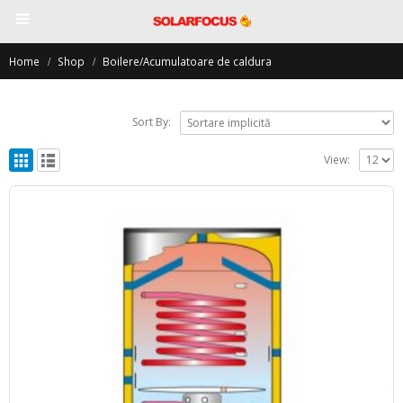
Home
Shop
Boilere/Acumulatoare de caldura
Sort By:
View: