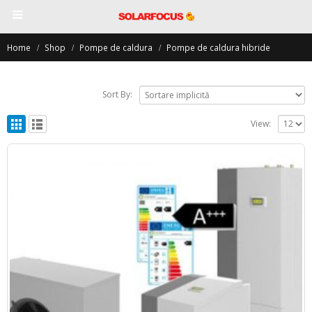
Home
Shop
Pompe de caldura
Pompe de caldura hibride
Sort By:
View: