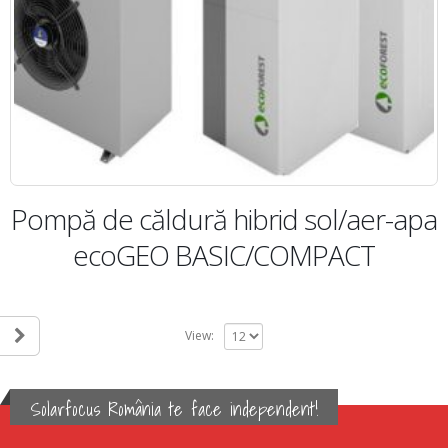
Pompă de căldură hibrid sol/aer-apa
ecoGEO BASIC/COMPACT
View:
Solarfocus România te face independent!