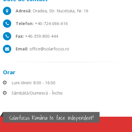
Adresă:
Oradea, Str. Nucetului, Nr. 16
Telefon:
+40-724-066-616
Fax:
+40-359-800-444
Email:
office@solarfocus.ro
Orar
Luni-Vineri: 8:00 - 16:00
Sâmbătă/Duminică - Închis
Solarfocus România te face independent!