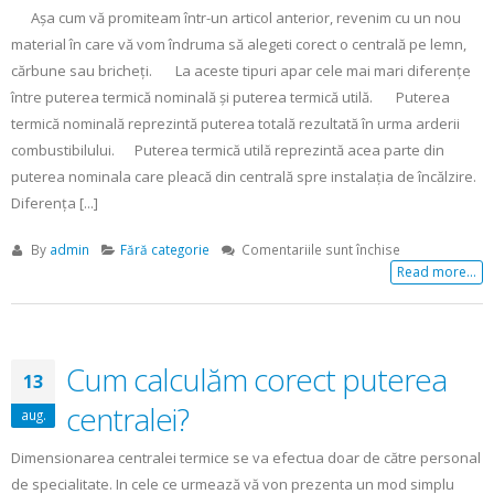
Așa cum vă promiteam într-un articol anterior, revenim cu un nou
material în care vă vom îndruma să alegeti corect o centrală pe lemn,
cărbune sau bricheți. La aceste tipuri apar cele mai mari diferențe
între puterea termică nominală și puterea termică utilă. Puterea
termică nominală reprezintă puterea totală rezultată în urma arderii
combustibilului. Puterea termică utilă reprezintă acea parte din
puterea nominala care pleacă din centrală spre instalația de încălzire.
Diferența [...]
pentru
By
admin
Fără categorie
Comentariile sunt închise
Alegerea
Read more...
corectă
a
unei
centrale
Cum calculăm corect puterea
13
pe
lemn,
centralei?
aug.
cărbune
și
Dimensionarea centralei termice se va efectua doar de către personal
bricheți
de specialitate. In cele ce urmează vă von prezenta un mod simplu