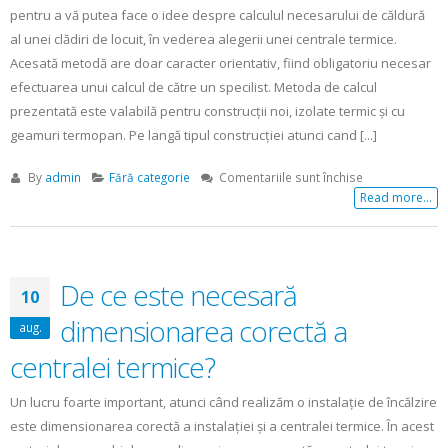
pentru a vă putea face o idee despre calculul necesarului de căldură
al unei clădiri de locuit, în vederea alegerii unei centrale termice.
Acesată metodă are doar caracter orientativ, fiind obligatoriu necesar
efectuarea unui calcul de către un specilist. Metoda de calcul
prezentată este valabilă pentru construcții noi, izolate termic și cu
geamuri termopan. Pe langă tipul construcției atunci cand [...]
pentru
By
admin
Fără categorie
Comentariile sunt închise
Cum
Read more...
calculăm
corect
puterea
centralei?
De ce este necesară
10
dimensionarea corectă a
aug.
centralei termice?
Un lucru foarte important, atunci când realizăm o instalație de încălzire
este dimensionarea corectă a instalației și a centralei termice. În acest