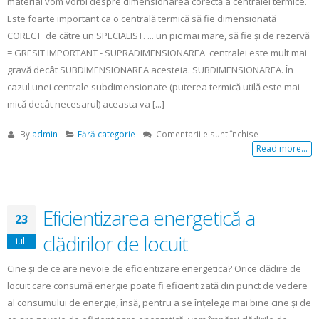
material vom vorbi despre dimensionarea corectă a centralei termice.
Este foarte important ca o centrală termică să fie dimensionată
CORECT de către un SPECIALIST. ... un pic mai mare, să fie și de rezervă
= GRESIT IMPORTANT - SUPRADIMENSIONAREA centralei este mult mai
gravă decât SUBDIMENSIONAREA acesteia. SUBDIMENSIONAREA. În
cazul unei centrale subdimensionate (puterea termică utilă este mai
mică decât necesarul) aceasta va [...]
pentru
By
admin
Fără categorie
Comentariile sunt închise
De
Read more...
ce
este
necesară
dimensionare
Eficientizarea energetică a
23
corectă
a
clădirilor de locuit
iul.
centralei
termice?
Cine și de ce are nevoie de eficientizare energetica? Orice clădire de
locuit care consumă energie poate fi eficientizată din punct de vedere
al consumului de energie, însă, pentru a se înțelege mai bine cine și de