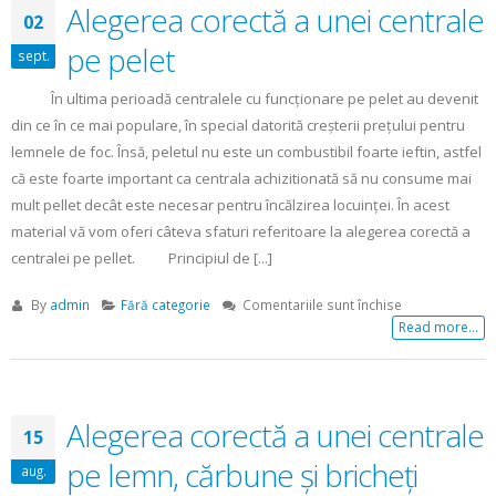
Alegerea corectă a unei centrale
02
pe pelet
sept.
În ultima perioadă centralele cu funcționare pe pelet au devenit
din ce în ce mai populare, în special datorită creșterii prețului pentru
lemnele de foc. Însă, peletul nu este un combustibil foarte ieftin, astfel
că este foarte important ca centrala achizitionată să nu consume mai
mult pellet decât este necesar pentru încălzirea locuinței. În acest
material vă vom oferi câteva sfaturi referitoare la alegerea corectă a
centralei pe pellet. Principiul de [...]
pentru
By
admin
Fără categorie
Comentariile sunt închise
Alegerea
Read more...
corectă
a
unei
centrale
Alegerea corectă a unei centrale
15
pe
pelet
pe lemn, cărbune și bricheți
aug.