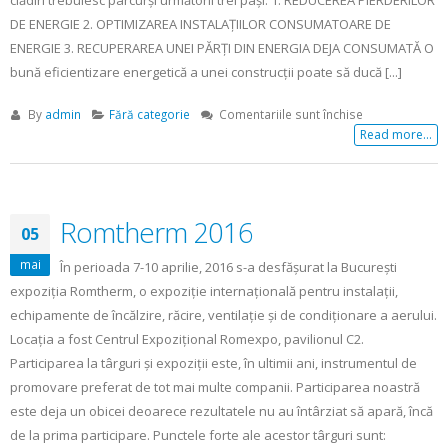
clădiri trebuiesc parcurși următorii trei pași: 1. REDUCEREA PIERDERILOR
DE ENERGIE 2. OPTIMIZAREA INSTALAȚIILOR CONSUMATOARE DE
ENERGIE 3. RECUPERAREA UNEI PĂRȚI DIN ENERGIA DEJA CONSUMATĂ O
bună eficientizare energetică a unei construcții poate să ducă [...]
pentru
By
admin
Fără categorie
Comentariile sunt închise
Eficientizarea
Read more...
energetică
a
clădirilor
Romtherm 2016
05
mai
În perioada 7-10 aprilie, 2016 s-a desfăşurat la Bucureşti
expoziţia Romtherm, o expoziţie internaţională pentru instalaţii,
echipamente de încălzire, răcire, ventilaţie şi de condiţionare a aerului.
Locaţia a fost Centrul Expoziţional Romexpo, pavilionul C2.
Participarea la târguri şi expoziţii este, în ultimii ani, instrumentul de
promovare preferat de tot mai multe companii. Participarea noastră
este deja un obicei deoarece rezultatele nu au întârziat să apară, încă
de la prima participare. Punctele forte ale acestor târguri sunt: