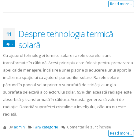
Funcţionarea
Read more...
redusă
a
centralei
Despre tehnologia termică
11
solară
apr.
Cu ajutorul tehnologiei termice solare razele soarelui sunt
transformate în căldură. Acest principiu este folosit pentru prepararea
apei calde menajere, încălzirea unei piscine şi aducerea unui aport la
încălzirea spaţiului cu ajutorul panourilor solare. Razele solare
pătrund în panoul solar printr-o suprafaţă de sticlă şi ajung la
suprafaţa selectivă a colectorului solar. 95% din această radiaţie este
absorbită şi transformată în căldura. Aceasta generează valuri de
radiaţie. Datorită suprafeţei cristaline a învelişului, căldura nu este
radiată.
pentru
By
admin
Fără categorie
Comentariile sunt închise
Despre
Read more...