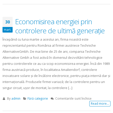
tehnologia
termică
solară
Economisirea energiei prin
30
controlere de ultimă generaţie
mart.
Începând cu luna martie a acestui an, firma noastră este
reprezentantul pentru România al firmei austriece Techniche
AlternativeGmbh. De mai bine de 25 de ani, compania Techniche
Alternative Gmbh a fost activă în domeniul dezvoltării tehnologice
pentru controlerele ce au ca scop economisirea energiei. Încă din 1989
firma austriacă produce, în localitatea Amaliendorf, controlere
inovatoare solare şi de încălzire electronice, pentru piaţa internă dar şi
internaţională. Produsele firmei variază; de la controlere pentru un
singur circuit, uşor de montat, la controlere [...]
pentru
By
admin
Fără categorie
Comentariile sunt închise
Economisirea
Read more...
energiei