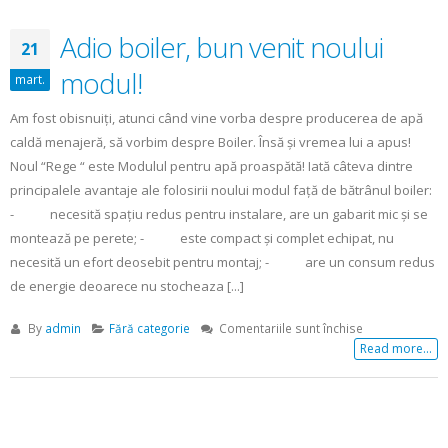
o
invenţie
Adio boiler, bun venit noului
21
ingenioasă
pe
modul!
mart.
un
principiu
Am fost obisnuiţi, atunci când vine vorba despre producerea de apă
simplu
caldă menajeră, să vorbim despre Boiler. Însă şi vremea lui a apus!
Noul “Rege “ este Modulul pentru apă proaspătă! Iată câteva dintre
principalele avantaje ale folosirii noului modul faţă de bătrânul boiler:
- necesită spaţiu redus pentru instalare, are un gabarit mic şi se
montează pe perete; - este compact şi complet echipat, nu
necesită un efort deosebit pentru montaj; - are un consum redus
de energie deoarece nu stocheaza [...]
pentru
By
admin
Fără categorie
Comentariile sunt închise
Adio
Read more...
boiler,
bun
venit
noului
Panourile plane convenţionale şi
modul!