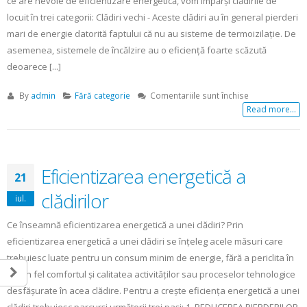
ce are nevoie de eficientizare energetică, vom împărși clădirile de
locuit în trei categorii: Clădiri vechi - Aceste clădiri au în general pierderi
mari de energie datorită faptului că nu au sisteme de termoizilație. De
asemenea, sistemele de încălzire au o eficiență foarte scăzută
deoarece [...]
pentru
By
admin
Fără categorie
Comentariile sunt închise
Eficientizarea
Read more...
energetică
a
clădirilor
de
Eficientizarea energetică a
21
locuit
clădirilor
iul.
Ce înseamnă eficientizarea energetică a unei clădiri? Prin
eficientizarea energetică a unei clădiri se înțeleg acele măsuri care
trebuiesc luate pentru un consum minim de energie, fără a periclita în
vreun fel comfortul și calitatea activităților sau proceselor tehnologice
desfășurate în acea clădire. Pentru a crește eficiența energetică a unei