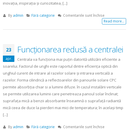
inovaţia, inspiraţia şi curiozitatea, [...]
pentru
By
admin
Fără categorie
Comentariile sunt închise
Romtherm
Read more...
2016
Funcţionarea redusă a centralei
23
apr.
Centrala va funcţiona mai puţin datorită utilizării eficiente a
soarelui. Factorul de unghi este raportul dintre eficienţa optică din
unghiul curent de intrare al razelor solare şi intrarea verticală a
razelor. Forma cilindrică a reflectoarelor din panourile solare CPC
permite absorbţia chiar si a luminii difuze. în cazul instalării verticale
se permite utilizarea luminii care penetreaza panoul solar înclinat;
suprafaţa mică a benzii absorbante înseamnă o suprafaţă radiantă
mică ceea de duce la pierderi mai mici de temperatura; în acelaşi timp
[...]
pentru
By
admin
Fără categorie
Comentariile sunt închise