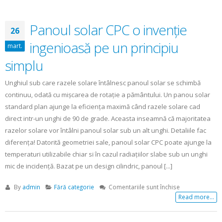
prin
controlere
de
Panoul solar CPC o invenţie
26
ultimă
generaţie
ingenioasă pe un principiu
mart.
simplu
Unghiul sub care razele solare întâlnesc panoul solar se schimbă
continuu, odată cu mişcarea de rotaţie a pământului. Un panou solar
standard plan ajunge la eficienţa maximă când razele solare cad
direct intr-un unghi de 90 de grade. Aceasta inseamnă că majoritatea
razelor solare vor întâlni panoul solar sub un alt unghi. Detaliile fac
diferenţa! Datorită geometriei sale, panoul solar CPC poate ajunge la
temperaturi utilizabile chiar si în cazul radiaţiilor slabe sub un unghi
mic de incidenţă. Bazat pe un design cilindric, panoul [...]
pentru
By
admin
Fără categorie
Comentariile sunt închise
Panoul
Read more...
solar
CPC