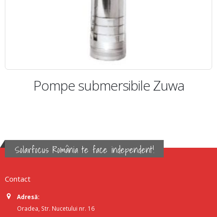
a
Pompă autoamorsantă de tip
hidrofor Zuwa
Solarfocus România te face independent!
Contact
Adresă:
Oradea, Str. Nucetului nr. 16