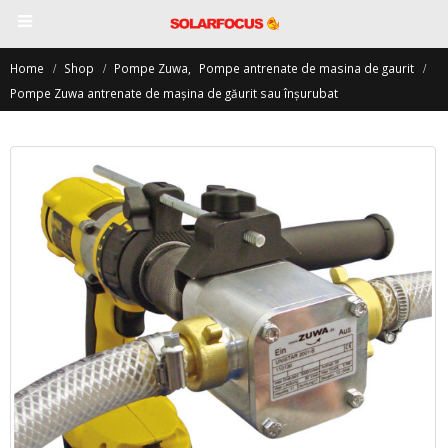
Home
Shop
Pompe Zuwa
,
Pompe antrenate de masina de gaurit
Pompe Zuwa antrenate de maşina de găurit sau înşurubat