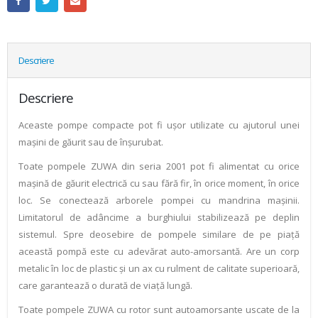
Descriere
Descriere
Aceaste pompe compacte pot fi uşor utilizate cu ajutorul unei
maşini de găurit sau de înşurubat.
Toate pompele ZUWA din seria 2001 pot fi alimentat cu orice
mașină de găurit electrică cu sau fără fir, în orice moment, în orice
loc. Se conectează arborele pompei cu mandrina maşinii.
Limitatorul de adâncime a burghiului stabilizează pe deplin
sistemul. Spre deosebire de pompele similare de pe piață
această pompă este cu adevărat auto-amorsantă. Are un corp
metalic în loc de plastic și un ax cu rulment de calitate superioară,
care garantează o durată de viață lungă.
Toate pompele ZUWA cu rotor sunt autoamorsante uscate de la