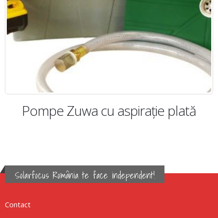
tă
Pompă autoamorsantă de tip
hidrofor Zuwa
Solarfocus România te face independent!
Contact