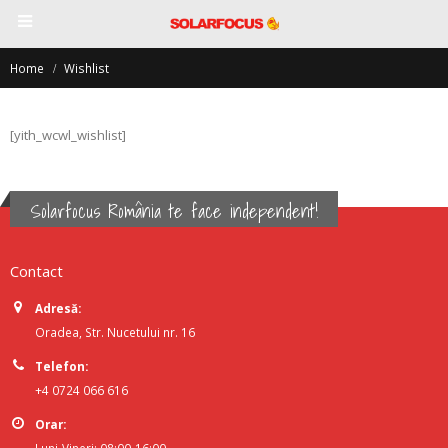
Home
Wishlist
[yith_wcwl_wishlist]
Solarfocus România te face independent!
Contact
Adresă:
Oradea, Str. Nucetului nr. 16
Telefon:
+4 0724 066 616
Orar: