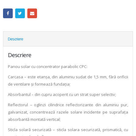
Descriere
Descriere
Panou solar cu concentrator parabolic CPC:
Carcasa – este etanşa, din aluminiu sudat de 1,5 mm, fără orificii
de ventilare şi formează fundaţia;
Absorbantul – din cupru acoperit cu un strat super selectiv;
Reflectorul – oglinzi cilindrice reflectorizante din aluminiu pur,
galvanizat, concentrează razele solare incidente pe suprafaţa
absorbantă montată vertical;
Sticla solară securizată – sticla solara securizată, prismatică, cu