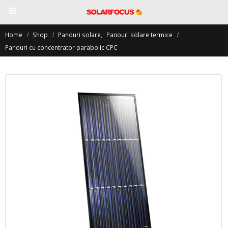
Home
Shop
Panouri solare
,
Panouri solare termice
Panouri cu concentrator parabolic CPC