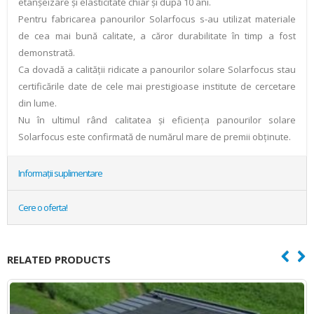
etanşeizare şi elasticitate chiar şi după 10 ani.
Pentru fabricarea panourilor Solarfocus s-au utilizat materiale
de cea mai bună calitate, a căror durabilitate în timp a fost
demonstrată.
Ca dovadă a calităţii ridicate a panourilor solare Solarfocus stau
certificările date de cele mai prestigioase institute de cercetare
din lume.
Nu în ultimul rând calitatea şi eficienţa panourilor solare
Solarfocus este confirmată de numărul mare de premii obţinute.
Informații suplimentare
Cere o oferta!
RELATED PRODUCTS