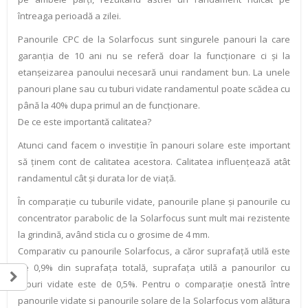
întreaga perioadă a zilei.
Panourile CPC de la Solarfocus sunt singurele panouri la care
garanţia de 10 ani nu se referă doar la funcţionare ci şi la
etanşeizarea panoului necesară unui randament bun. La unele
panouri plane sau cu tuburi vidate randamentul poate scădea cu
până la 40% dupa primul an de funcţionare.
De ce este importantă calitatea?
Atunci cand facem o investiţie în panouri solare este important
să ţinem cont de calitatea acestora. Calitatea influenţează atât
randamentul cât şi durata lor de viaţă.
În comparaţie cu tuburile vidate, panourile plane şi panourile cu
concentrator parabolic de la Solarfocus sunt mult mai rezistente
la grindină, având sticla cu o grosime de 4 mm.
Comparativ cu panourile Solarfocus, a căror suprafaţă utilă este
de 0,9% din suprafaţa totală, suprafaţa utilă a panourilor cu
tuburi vidate este de 0,5%. Pentru o comparaţie onestă între
panourile vidate si panourile solare de la Solarfocus vom alătura