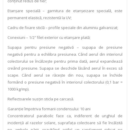
conţinut redus de fier;
Etanşare specială – garnitura de etanşeizare specială, este
permanent elastică, rezistentă la UV;
Cadru de fixare sticlă – profile speciale din aluminiu galvanizat;
Conexiuni – 1/2″ filet exterior cu etanşare plată;
Supapa pentru presiune negativă – supapa de presiune
negativă pentru a echilibra presiunea. Când aerul din interiorul
colectorului se încălzeşte pentru prima dată, aerul expandează
creând presiune. Supapa se deschide lăsând aerul în exces să
scape. Când aerul se răceşte din nou, supapa se închide
formând o presiune negativă în interiorul colectorului (0,1 bar =
1000 kg/mp).
Reflectoarele susţin sticla pe carcasă.
Garanţie împotriva formarii condensului: 10 ani
Concentratorul parabolic face ca, indiferent de unghiul de
incidenţă al razelor solare, suprafaţa colectoare să fie încălzită
pe ambele părţi, rezultând astfel un randament ridicat pe