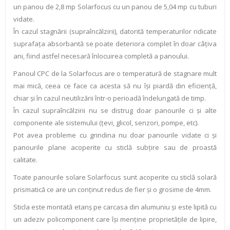
un panou de 2,8 mp Solarfocus cu un panou de 5,04 mp cu tuburi
vidate.
În cazul stagnării (supraîncălzirii), datorită temperaturilor ridicate
suprafaţa absorbantă se poate deteriora complet în doar câţiva
ani, fiind astfel necesară înlocuirea completă a panoului.
Panoul CPC de la Solarfocus are o temperatură de stagnare mult
mai mică, ceea ce face ca acesta să nu îşi piardă din eficienţă,
chiar şi în cazul neutilizării într-o perioadă îndelungată de timp.
În cazul supraîncălzirii nu se distrug doar panourile ci şi alte
componente ale sistemului (ţevi, glicol, senzori, pompe, etc).
Pot avea probleme cu grindina nu doar panourile vidate ci şi
panourile plane acoperite cu sticlă subţire sau de proastă
calitate.
Toate panourile solare Solarfocus sunt acoperite cu sticlă solară
prismatică ce are un conţinut redus de fier şi o grosime de 4mm.
Sticla este montată etanş pe carcasa din alumuniu şi este lipită cu
un adeziv policomponent care îşi menţine proprietăţile de lipire,