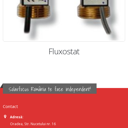
Fluxostat
Solarfocus România te face independent!
Contact
Adresă:
Oradea, Str. Nucetului nr. 16