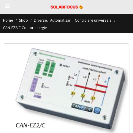
Home
Shop
Diverse
,
Automatizari
,
Controlere universale
CAN-EZ2/C Contor energie