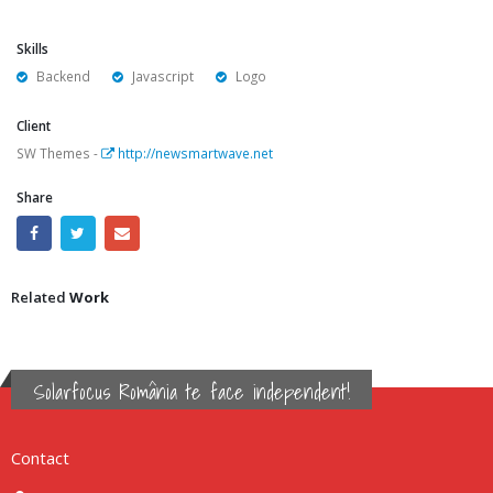
Skills
Backend
Javascript
Logo
Client
SW Themes -
http://newsmartwave.net
Share
Related
Work
Solarfocus România te face independent!
Contact