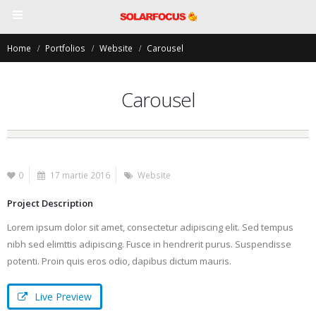
Home
Portfolios
Website
Carousel
Carousel
0
17 martie 2016
Website
Project Description
Lorem ipsum dolor sit amet, consectetur adipiscing elit. Sed tempus
nibh sed elimttis adipiscing. Fusce in hendrerit purus. Suspendisse
potenti. Proin quis eros odio, dapibus dictum mauris.
Live Preview