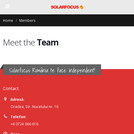
Home
Members
Meet the
Team
Solarfocus România te face independent!
Contact
Adresă:
Oradea, Str. Nucetului nr. 16
Telefon:
+4 0724 066 616